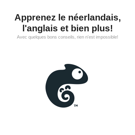
Aller
au
Apprenez le néerlandais,
contenu
l'anglais et bien plus!
Avec quelques bons conseils, rien n'est impossible!