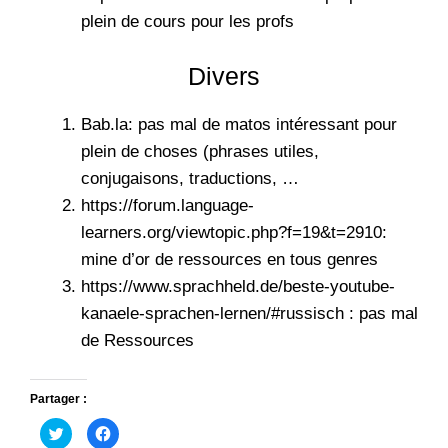
plein de cours pour les profs
Divers
Bab.la
: pas mal de matos intéressant pour
plein de choses (phrases utiles,
conjugaisons, traductions, …
https://forum.language-
learners.org/viewtopic.php?f=19&t=2910:
mine d’or de ressources en tous genres
https://www.sprachheld.de/beste-youtube-
kanaele-sprachen-lernen/#russisch : pas mal
de Ressources
Partager :
C
C
l
l