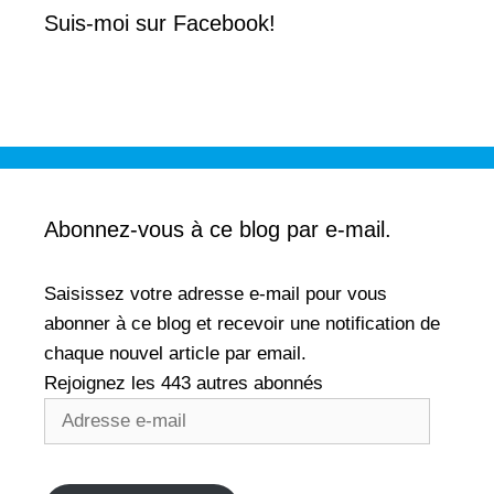
u
s
n
u
Suis-moi sur Facebook!
e
n
n
e
o
n
u
o
v
u
e
v
l
e
l
l
e
l
f
e
e
f
n
e
ê
n
t
ê
r
t
Abonnez-vous à ce blog par e-mail.
e
r
)
e
)
Saisissez votre adresse e-mail pour vous
abonner à ce blog et recevoir une notification de
chaque nouvel article par email.
Rejoignez les 443 autres abonnés
Adresse
e-
mail