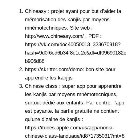
Chineasy : projet ayant pour but d’aider la
mémorisation des kanjis par moyens
mnémotechniques. Site web :
http://www.chineasy.com/
, PDF :
https://vk.com/doc40050013_323670918?
hash=9d0f6cd6b34f8c1c2e&dl=df09690182e
b906d88
https://skritter.com/demo
: bon site pour
apprendre les kanjijs
Chinese class : super app pour apprendre
les kanjis par moyens mnémotecniques,
surtout dédié aux enfants. Par contre, l’app
est payante, la partie gratuite ne contient
qu’une dizaine de kanjis :
https://itunes.apple.com/us/app/monki-
chinese-class-language/id871735031?mt=8