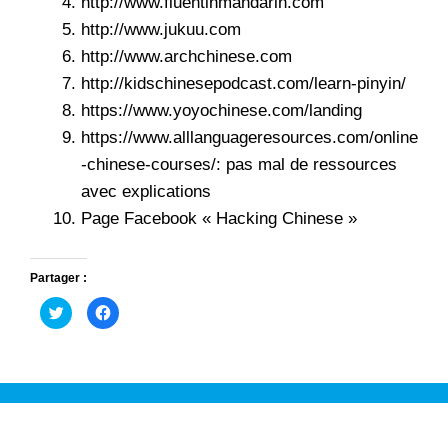
http://www.fluentinmandarin.com
http://www.jukuu.com
http://www.archchinese.com
http://kidschinesepodcast.com/learn-pinyin/
https://www.yoyochinese.com/landing
https://www.alllanguageresources.com/online
-chinese-courses/: pas mal de ressources
avec explications
Page Facebook « Hacking Chinese »
Partager :
C
C
l
l
i
i
q
q
u
u
e
e
z
z
p
p
o
o
u
u
r
r
p
p