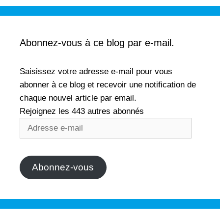
e
l
f
e
e
f
n
e
ê
n
t
ê
r
t
Abonnez-vous à ce blog par e-mail.
e
r
)
e
)
Saisissez votre adresse e-mail pour vous
abonner à ce blog et recevoir une notification de
chaque nouvel article par email.
Rejoignez les 443 autres abonnés
Adresse
e-
mail
Abonnez-vous