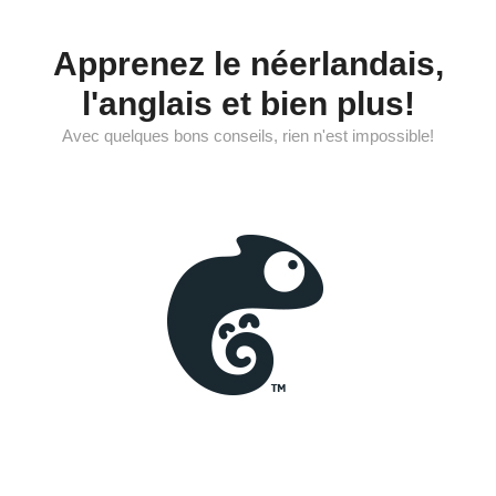
Aller
au
Apprenez le néerlandais,
contenu
l'anglais et bien plus!
Avec quelques bons conseils, rien n'est impossible!