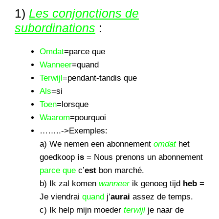
1)
Les conjonctions de
subordinations
:
Omdat
=parce que
Wanneer
=quand
Terwijl
=pendant-tandis que
Als
=si
Toen
=lorsque
Waarom
=pourquoi
……..->Exemples:
a) We nemen een abonnement
omdat
het
goedkoop
is
= Nous prenons un abonnement
parce que
c’
est
bon marché.
b) Ik zal komen
wanneer
ik genoeg tijd
heb
=
Je viendrai
quand
j’
aurai
assez de temps.
c) Ik help mijn moeder
terwijl
je naar de