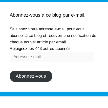
e
f
n
e
ê
n
t
ê
r
t
Abonnez-vous à ce blog par e-mail.
e
r
)
e
)
Saisissez votre adresse e-mail pour vous
abonner à ce blog et recevoir une notification de
chaque nouvel article par email.
Rejoignez les 443 autres abonnés
Adresse
e-
mail
Abonnez-vous