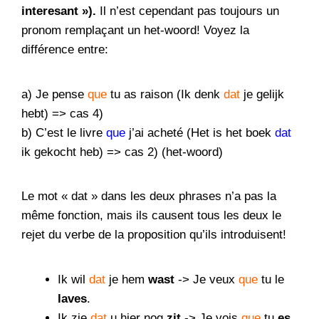
interesant »).
Il n’est cependant pas toujours un
pronom remplaçant un het-woord! Voyez la
différence entre:
a) Je pense
que
tu as raison (Ik denk
dat
je gelijk
hebt) => cas 4)
b) C’est le livre
que
j’ai acheté (Het is het boek
dat
ik gekocht heb) => cas 2) (het-woord)
Le mot « dat » dans les deux phrases n’a pas la
même fonction, mais ils causent tous les deux le
rejet du verbe de la proposition qu’ils introduisent!
Ik wil
dat
je hem
wast
-> Je veux
que
tu le
laves
.
Ik zie
dat
u hier nog
zit
-> Je vois
que
tu
es