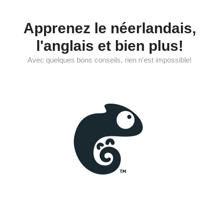
Aller
au
Apprenez le néerlandais,
contenu
l'anglais et bien plus!
Avec quelques bons conseils, rien n'est impossible!