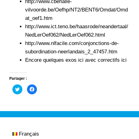
http://www.cbehalle-
vilvoorde.be/Oefhp/NT2/BENT6/Omdat/Omd
at_oef1.htm
http://www.ict.teno.be/haasrode/neandertaal/
NedLerOef062/NedLerOef062.html
http://www.nlfacile.com/conjonctions-de-
subordination-neerlandais_2_47457.htm
Encore quelques exos
ici
avec correctifs
ici
Partager :
C
C
l
l
i
i
q
q
u
u
e
e
z
z
p
p
o
o
u
u
r
r
p
p
a
a
Français
r
r