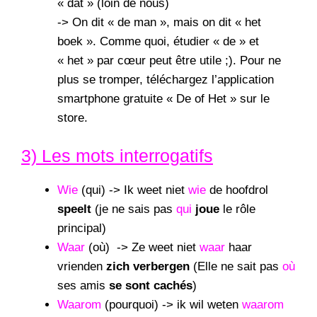
« dat » (loin de nous)
-> On dit « de man », mais on dit « het
boek ». Comme quoi, étudier « de » et
« het » par cœur peut être utile ;). Pour ne
plus se tromper, téléchargez l’application
smartphone gratuite « De of Het » sur le
store.
3) Les mots interrogatifs
Wie
(qui) -> Ik weet niet
wie
de hoofdrol
speelt
(je ne sais pas
qui
joue
le rôle
principal)
Waar
(où) -> Ze weet niet
waar
haar
vrienden
zich
verbergen
(Elle ne sait pas
où
ses amis
se sont cachés
)
Waarom
(pourquoi) -> ik wil weten
waarom