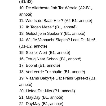
(B1/B2)
10.
De Allerbeste Job Ter Wereld
(A2-B1,
annoté)
11.
Wie Is de Baas Hier?
(A2-B1, annoté)
12.
Ik Tegen Mezelf
(B1, annoté)
13.
Geloof je in Spoken?
(B1, annoté)
14.
Wil Je Vannacht Slapen? Lees Dit Niet!
(B1-B2, annoté)
15.
Spoiler Alert
(B1, annoté)
16.
Terug Naar School
(B1, annoté)
17.
Boom!
(B1, annoté)
18.
Verkeerde Treinhalte
(B1, annoté)
19.
Vlaams Baby’tje Dat Frans Spreekt
(B1,
annoté)
20.
Liefde Telt Niet
(B1, annoté)
21.
MayDay
(B1, annoté)
22.
DayMay
(B1, annoté)