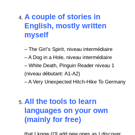
A couple of stories in
English, mostly written
myself
–
The Girl’s Spirit, niveau intermédiaire
–
A Dog in a Hole, niveau intermédiaire
–
White Death, Pinguin Reader niveau 1
(niveau débutant: A1-A2)
–
A Very Unexpected Hitch-Hike To Germany
All the tools to learn
languages on your own
(mainly for free)
that I know (I’ll add new ones as I discover