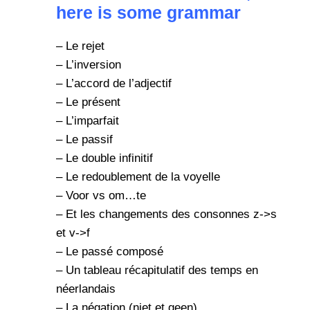
here is some grammar
–
Le rejet
–
L’inversion
–
L’accord de l’adjectif
–
Le présent
–
L’imparfait
–
Le passif
–
Le double infinitif
–
Le redoublement de la voyelle
–
Voor vs om…te
–
Et les changements des consonnes z->s
et v->f
–
Le passé composé
–
Un tableau récapitulatif des temps en
néerlandais
–
La négation (niet et geen)