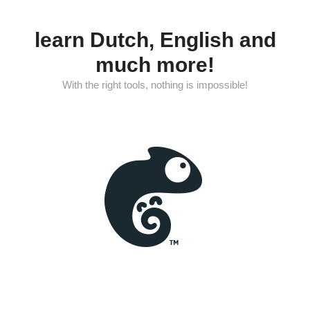
Skip
to
learn Dutch, English and
content
much more!
With the right tools, nothing is impossible!