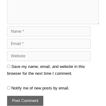
n
e
s
n
i
s
n
i
n
n
e
n
w
e
w
w
i
w
n
i
d
n
o
d
w
o
)
w
)
Save my name, email, and website in this
browser for the next time I comment.
Notify me of new posts by email.