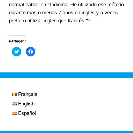
normal hablar en el idioma. He utilizado ese método
durante mas o menos 7 anos en inglés y a veces
prefiero utilizar ingles que francés ^^
Partager :
H
H
a
a
z
z
c
c
l
l
i
i
c
c
p
p
a
a
r
r
a
a
c
c
o
o
Français
m
m
p
p
English
a
a
r
r
t
t
Español
i
i
r
r
e
e
n
n
T
F
w
a