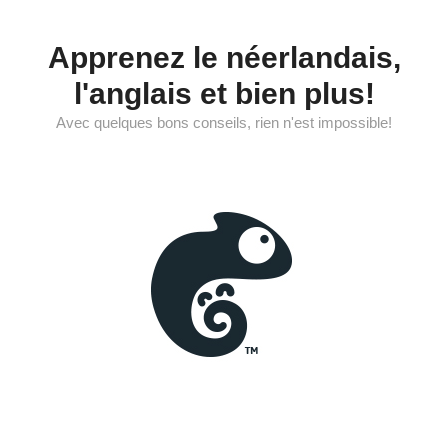
Saltar
al
Apprenez le néerlandais,
contenido
l'anglais et bien plus!
Avec quelques bons conseils, rien n'est impossible!