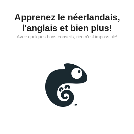
Aller
au
Apprenez le néerlandais,
contenu
l'anglais et bien plus!
Avec quelques bons conseils, rien n'est impossible!