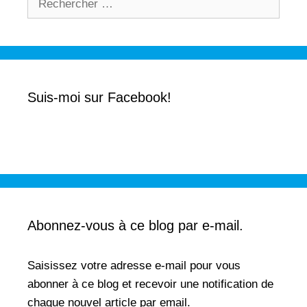
(
k
o
(
u
o
v
u
r
v
e
r
d
e
a
d
n
a
s
n
u
s
n
u
Suis-moi sur Facebook!
e
n
n
e
o
n
u
o
v
u
e
v
l
e
l
l
e
l
f
e
e
f
n
e
ê
n
t
ê
r
t
Abonnez-vous à ce blog par e-mail.
e
r
)
e
)
Saisissez votre adresse e-mail pour vous
abonner à ce blog et recevoir une notification de
chaque nouvel article par email.