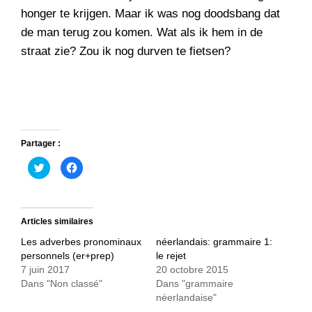
honger te krijgen. Maar ik was nog doodsbang dat
de man terug zou komen. Wat als ik hem in de
straat zie? Zou ik nog durven te fietsen?
Partager :
C
C
l
l
i
i
q
q
u
u
e
e
z
z
Articles similaires
p
p
o
o
u
u
Les adverbes pronominaux
néerlandais: grammaire 1:
r
r
personnels (er+prep)
le rejet
p
p
a
a
7 juin 2017
20 octobre 2015
r
r
t
t
Dans "Non classé"
Dans "grammaire
a
a
néerlandaise"
g
g
e
e