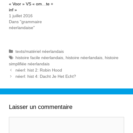
r
r
« Voor » VS « om…te +
s
s
u
u
inf »
r
r
1 juillet 2016
T
F
w
a
Dans "grammaire
i
c
t
e
néerlandaise"
t
b
e
o
r
o
(
k
o
(
u
o
Catégories
texts/matériel néerlandais
v
u
r
v
Mots-
histoire facile néerlandais
,
histoire néerlandais
,
histoire
e
r
d
e
clés
simplifiée néerlandais
a
d
n
a
Navigation
néerl: hist 2: Robin Hood
s
n
de
néerl: hist 4: Dacht Je Het Echt?
u
s
n
u
l'article
e
n
n
e
o
n
u
o
v
u
e
v
l
e
Laisser un commentaire
l
l
e
l
f
e
e
f
n
e
ê
n
t
ê