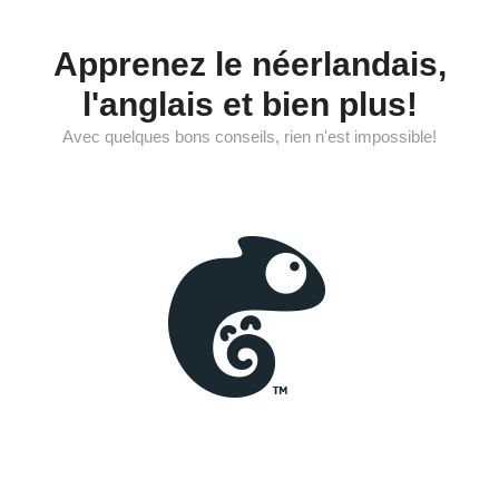
Aller
au
Apprenez le néerlandais,
contenu
l'anglais et bien plus!
Avec quelques bons conseils, rien n'est impossible!