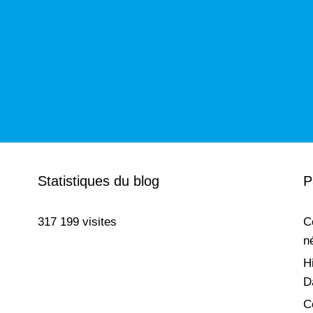
Statistiques du blog
P
317 199 visites
C
n
H
D
C