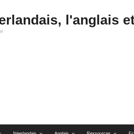
rlandais, l'anglais et
e!
Néerlandais
Anglais
Ressources
Ec