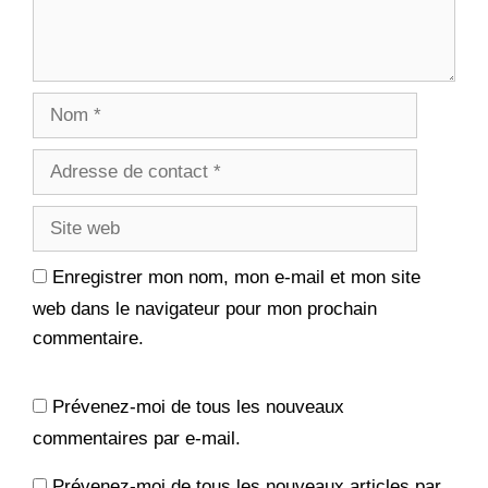
s
n
u
s
n
u
e
n
n
e
o
n
u
o
v
u
e
v
l
e
l
l
e
l
f
e
e
f
n
e
ê
n
t
ê
r
t
e
r
)
e
)
Enregistrer mon nom, mon e-mail et mon site
web dans le navigateur pour mon prochain
commentaire.
Prévenez-moi de tous les nouveaux
commentaires par e-mail.
Prévenez-moi de tous les nouveaux articles par