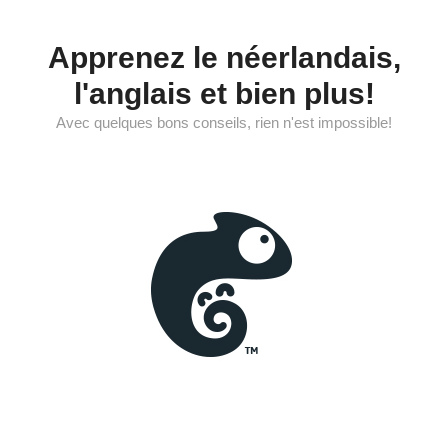
Aller
au
Apprenez le néerlandais,
contenu
l'anglais et bien plus!
Avec quelques bons conseils, rien n'est impossible!