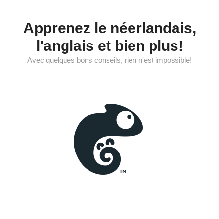
Aller
au
Apprenez le néerlandais,
contenu
l'anglais et bien plus!
Avec quelques bons conseils, rien n'est impossible!